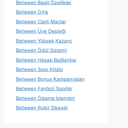
Between Basit Özellikler
Between Giriş
Between Canlı Maçlar
Between Üye Desteği
Between Yüksek Kazanç
Between Ödül Sistemi
Between Hesap Bağlantısı
Between Spor Kitabı
Between Bonus Kampanyaları
Between Fantezi Sporlar
Between Ödeme İşlemleri
Between Rulet Şikayet