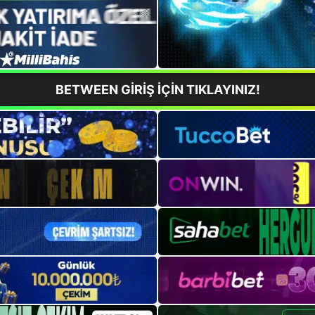
BETWEEN GİRİŞ İÇİN TIKLAYINIZ!