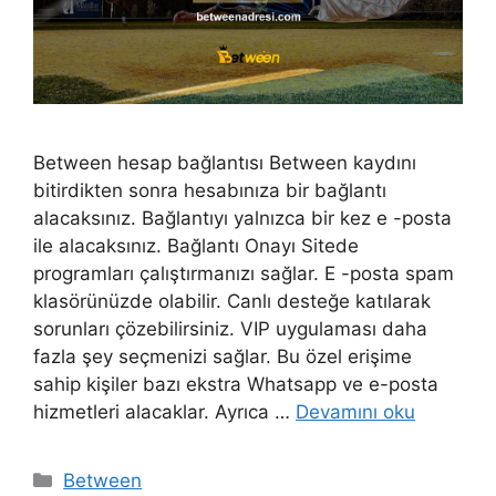
Between hesap bağlantısı Between kaydını
bitirdikten sonra hesabınıza bir bağlantı
alacaksınız. Bağlantıyı yalnızca bir kez e -posta
ile alacaksınız. Bağlantı Onayı Sitede
programları çalıştırmanızı sağlar. E -posta spam
klasörünüzde olabilir. Canlı desteğe katılarak
sorunları çözebilirsiniz. VIP uygulaması daha
fazla şey seçmenizi sağlar. Bu özel erişime
sahip kişiler bazı ekstra Whatsapp ve e-posta
hizmetleri alacaklar. Ayrıca …
Devamını oku
Kategoriler
Between