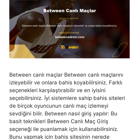
Between canlı maçlar Between canlı maçlarını
izleyebilir ve onlara bahis koyabilirsiniz. Farklı
seçenekleri karşılaştırabilir ve en iyisini
seçebilirsiniz. İyi sistemlere sahip bahis siteleri
de birçok oyuncunun canlı maç izlemeyi
sevdiğini bilir. Between nasıl giriş yapılır: Bu
basit teknikleri Between Canlı Maç Giriş
seçeneği ile puanlamak için kullanabilirsiniz.
Bunu yapmak için bahis sitesinin nerede