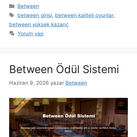
Kategoriler
Between
Etiketler
between girisi
,
between kaliteli oyunlar
,
between yüksek kazanç
Yorum yap
Between Ödül Sistemi
Haziran 9, 2026
yazar
Between