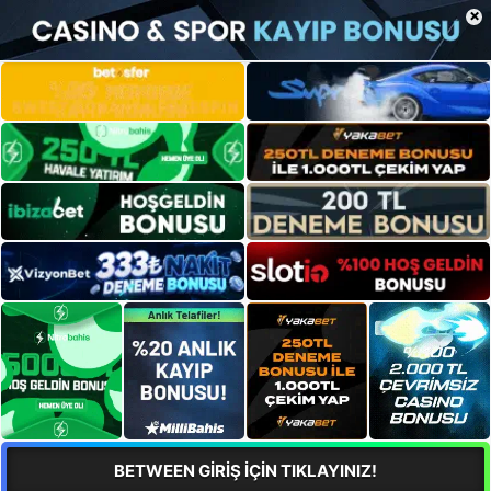
×
BETWEEN GİRİŞ İÇİN TIKLAYINIZ!