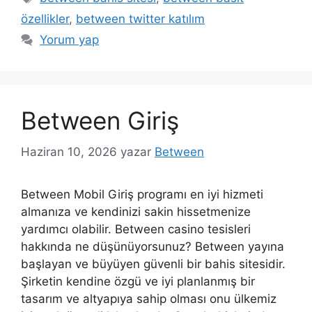
özellikler
,
between twitter katılım
Yorum yap
Between Giriş
Haziran 10, 2026
yazar
Between
Between Mobil Giriş programı en iyi hizmeti
almanıza ve kendinizi sakin hissetmenize
yardımcı olabilir. Between casino tesisleri
hakkında ne düşünüyorsunuz? Between yayına
başlayan ve büyüyen güvenli bir bahis sitesidir.
Şirketin kendine özgü ve iyi planlanmış bir
tasarım ve altyapıya sahip olması onu ülkemiz