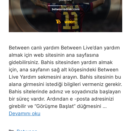
Between canlı yardım Between Live’dan yardım
almak için web sitesinin ana sayfasına
gidebilirsiniz. Bahis sitesinden yardım almak
için, ana sayfanın sağ alt köşesindeki Between
Live Yardım sekmesini arayın. Bahis sitesinin bu
alana girmesini istediği bilgileri vermeniz gerekir.
Bahis sitelerinde adınız ve soyadınızla başlayan
bir süreç vardır. Ardından e -posta adresinizi
girebilir ve “Görüşme Başlat” düğmesini …
Devamını oku
Kategoriler