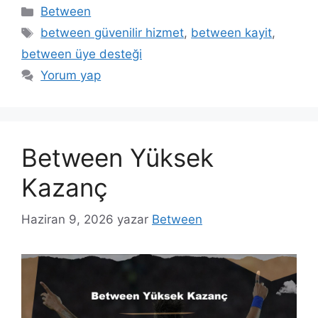
Kategoriler
Between
Etiketler
between güvenilir hizmet
,
between kayit
,
between üye desteği
Yorum yap
Between Yüksek
Kazanç
Haziran 9, 2026
yazar
Between