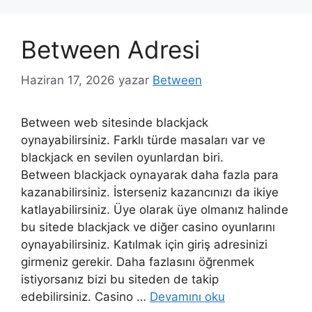
Between Adresi
Haziran 17, 2026
yazar
Between
Between web sitesinde blackjack
oynayabilirsiniz. Farklı türde masaları var ve
blackjack en sevilen oyunlardan biri.
Between blackjack oynayarak daha fazla para
kazanabilirsiniz. İsterseniz kazancınızı da ikiye
katlayabilirsiniz. Üye olarak üye olmanız halinde
bu sitede blackjack ve diğer casino oyunlarını
oynayabilirsiniz. Katılmak için giriş adresinizi
girmeniz gerekir. Daha fazlasını öğrenmek
istiyorsanız bizi bu siteden de takip
edebilirsiniz. Casino …
Devamını oku