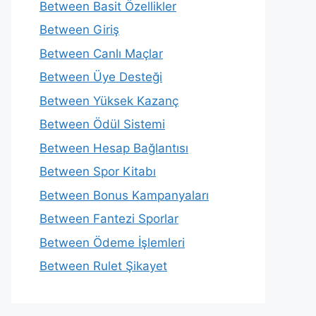
Between Basit Özellikler
Between Giriş
Between Canlı Maçlar
Between Üye Desteği
Between Yüksek Kazanç
Between Ödül Sistemi
Between Hesap Bağlantısı
Between Spor Kitabı
Between Bonus Kampanyaları
Between Fantezi Sporlar
Between Ödeme İşlemleri
Between Rulet Şikayet