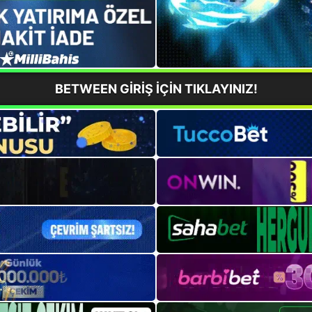
BETWEEN GİRİŞ İÇİN TIKLAYINIZ!