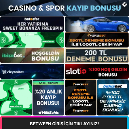
×
BETWEEN GİRİŞ İÇİN TIKLAYINIZ!