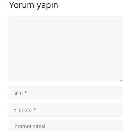
Yorum yapın
Yorum
İsim
E-
posta
İnternet
sitesi