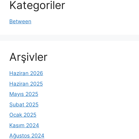
Kategoriler
Between
Arşivler
Haziran 2026
Haziran 2025
Mayıs 2025
Şubat 2025
Ocak 2025
Kasım 2024
Ağustos 2024