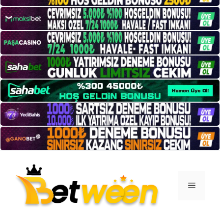
İçeriğe
atla
Menü