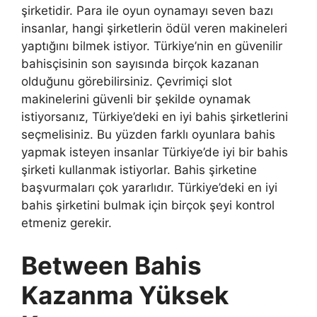
şirketidir. Para ile oyun oynamayı seven bazı
insanlar, hangi şirketlerin ödül veren makineleri
yaptığını bilmek istiyor. Türkiye’nin en güvenilir
bahisçisinin son sayısında birçok kazanan
olduğunu görebilirsiniz. Çevrimiçi slot
makinelerini güvenli bir şekilde oynamak
istiyorsanız, Türkiye’deki en iyi bahis şirketlerini
seçmelisiniz. Bu yüzden farklı oyunlara bahis
yapmak isteyen insanlar Türkiye’de iyi bir bahis
şirketi kullanmak istiyorlar. Bahis şirketine
başvurmaları çok yararlıdır. Türkiye’deki en iyi
bahis şirketini bulmak için birçok şeyi kontrol
etmeniz gerekir.
Between Bahis
Kazanma Yüksek