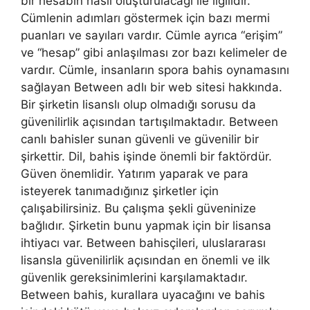
bir hesabın nasıl oluşturulacağı ile ilgilidir.
Cümlenin adımları göstermek için bazı mermi
puanları ve sayıları vardır. Cümle ayrıca “erişim”
ve “hesap” gibi anlaşılması zor bazı kelimeler de
vardır. Cümle, insanların spora bahis oynamasını
sağlayan Between adlı bir web sitesi hakkında.
Bir şirketin lisanslı olup olmadığı sorusu da
güvenilirlik açısından tartışılmaktadır. Between
canlı bahisler sunan güvenli ve güvenilir bir
şirkettir. Dil, bahis işinde önemli bir faktördür.
Güven önemlidir. Yatırım yaparak ve para
isteyerek tanımadığınız şirketler için
çalışabilirsiniz. Bu çalışma şekli güveninize
bağlıdır. Şirketin bunu yapmak için bir lisansa
ihtiyacı var. Between bahisçileri, uluslararası
lisansla güvenilirlik açısından en önemli ve ilk
güvenlik gereksinimlerini karşılamaktadır.
Between bahis, kurallara uyacağını ve bahis