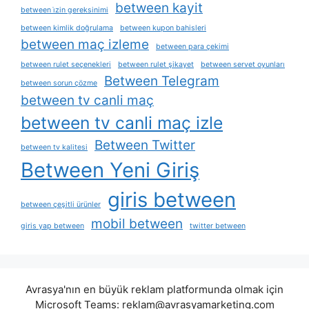
between kayit
between i̇zin gereksinimi
between kimlik doğrulama
between kupon bahisleri
between maç izleme
between para çekimi
between rulet seçenekleri
between rulet şikayet
between servet oyunları
Between Telegram
between sorun çözme
between tv canli maç
between tv canli maç izle
Between Twitter
between tv kalitesi
Between Yeni Giriş
giris between
between çeşitli ürünler
mobil between
giris yap between
twitter between
Avrasya'nın en büyük reklam platformunda olmak için
Microsoft Teams:
reklam@avrasyamarketing.com