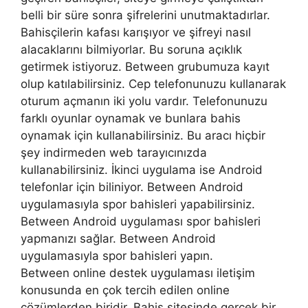
belli bir süre sonra şifrelerini unutmaktadırlar.
Bahisçilerin kafası karışıyor ve şifreyi nasıl
alacaklarını bilmiyorlar. Bu soruna açıklık
getirmek istiyoruz. Between grubumuza kayıt
olup katılabilirsiniz. Cep telefonunuzu kullanarak
oturum açmanın iki yolu vardır. Telefonunuzu
farklı oyunlar oynamak ve bunlara bahis
oynamak için kullanabilirsiniz. Bu aracı hiçbir
şey indirmeden web tarayıcınızda
kullanabilirsiniz. İkinci uygulama ise Android
telefonlar için biliniyor. Between Android
uygulamasıyla spor bahisleri yapabilirsiniz.
Between Android uygulaması spor bahisleri
yapmanızı sağlar. Between Android
uygulamasıyla spor bahisleri yapın.
Between online destek uygulaması iletişim
konusunda en çok tercih edilen online
çözümlerden biridir. Bahis sitesinde gerçek bir