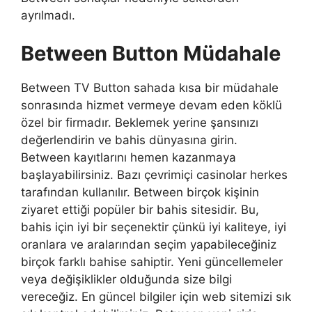
ayrılmadı.
Between Button Müdahale
Between TV Button sahada kısa bir müdahale
sonrasında hizmet vermeye devam eden köklü
özel bir firmadır. Beklemek yerine şansınızı
değerlendirin ve bahis dünyasına girin.
Between kayıtlarını hemen kazanmaya
başlayabilirsiniz. Bazı çevrimiçi casinolar herkes
tarafından kullanılır. Between birçok kişinin
ziyaret ettiği popüler bir bahis sitesidir. Bu,
bahis için iyi bir seçenektir çünkü iyi kaliteye, iyi
oranlara ve aralarından seçim yapabileceğiniz
birçok farklı bahise sahiptir. Yeni güncellemeler
veya değişiklikler olduğunda size bilgi
vereceğiz. En güncel bilgiler için web sitemizi sık