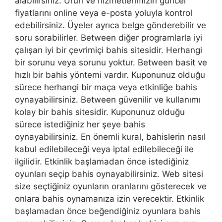
alabilirsiniz. Ürün ve hizmetlerimizin güncel
fiyatlarını online veya e-posta yoluyla kontrol
edebilirsiniz. Üyeler ayrıca belge gönderebilir ve
soru sorabilirler. Between diğer programlarla iyi
çalışan iyi bir çevrimiçi bahis sitesidir. Herhangi
bir sorunu veya sorunu yoktur. Between basit ve
hızlı bir bahis yöntemi vardır. Kuponunuz olduğu
sürece herhangi bir maça veya etkinliğe bahis
oynayabilirsiniz. Between güvenilir ve kullanımı
kolay bir bahis sitesidir. Kuponunuz olduğu
sürece istediğiniz her şeye bahis
oynayabilirsiniz. En önemli kural, bahislerin nasıl
kabul edilebileceği veya iptal edilebileceği ile
ilgilidir. Etkinlik başlamadan önce istediğiniz
oyunları seçip bahis oynayabilirsiniz. Web sitesi
size seçtiğiniz oyunların oranlarını gösterecek ve
onlara bahis oynamanıza izin verecektir. Etkinlik
başlamadan önce beğendiğiniz oyunlara bahis