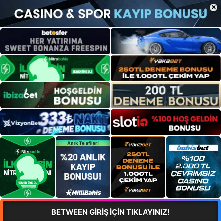
×
BETWEEN GİRİŞ İÇİN TIKLAYINIZ!