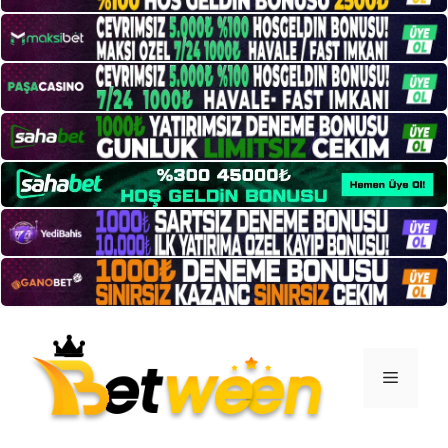
İçeriğe
atla
Menü