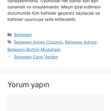
oynayabilirsiniz. Oyuncular her bahisi ayrı ayrı
oynamalı ve onaylamalıdır. Maçın iptal edilmesi
durumunda tüm bahisler geçersiz sayılacak ve
bahisler oyuncuya iade edilecektir.
Kategoriler
Between
Etiketler
Between Adres Çözümü
,
Between Adresi
,
Between Button Müdahale
Between Canlı Yardım
Yorum yapın
Yorum