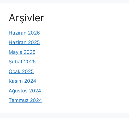
Arşivler
Haziran 2026
Haziran 2025
Mayıs 2025
Şubat 2025
Ocak 2025
Kasım 2024
Ağustos 2024
Temmuz 2024