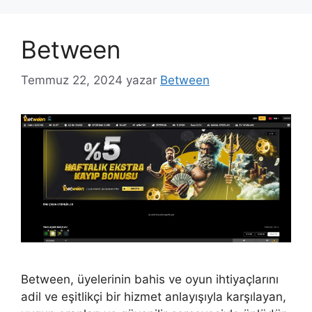
Between
Temmuz 22, 2024
yazar
Between
Between, üyelerinin bahis ve oyun ihtiyaçlarını
adil ve eşitlikçi bir hizmet anlayışıyla karşılayan,