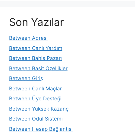
Son Yazılar
Between Adresi
Between Canlı Yardım
Between Bahis Pazarı
Between Basit Özellikler
Between Giriş
Between Canlı Maçlar
Between Üye Desteği
Between Yüksek Kazanç
Between Ödül Sistemi
Between Hesap Bağlantısı