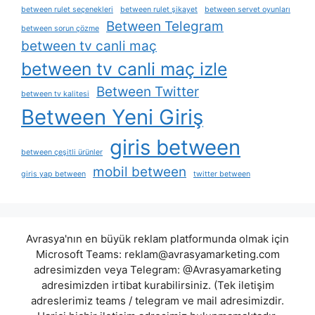
between rulet seçenekleri
between rulet şikayet
between servet oyunları
Between Telegram
between sorun çözme
between tv canli maç
between tv canli maç izle
Between Twitter
between tv kalitesi
Between Yeni Giriş
giris between
between çeşitli ürünler
mobil between
giris yap between
twitter between
Avrasya'nın en büyük reklam platformunda olmak için
Microsoft Teams:
reklam@avrasyamarketing.com
adresimizden veya Telegram: @Avrasyamarketing
adresimizden irtibat kurabilirsiniz. (Tek iletişim
adreslerimiz teams / telegram ve mail adresimizdir.