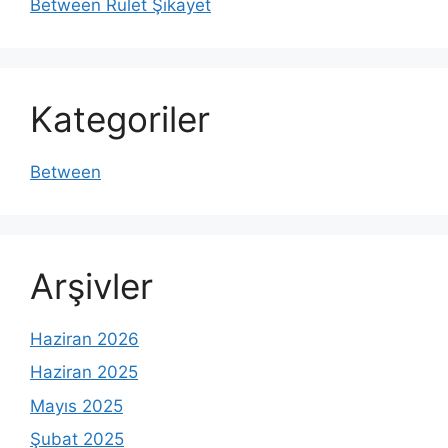
Between Rulet Şikayet
Kategoriler
Between
Arşivler
Haziran 2026
Haziran 2025
Mayıs 2025
Şubat 2025