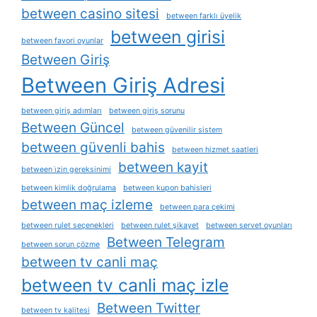
between casino sitesi
between farklı üyelik
between girisi
between favori oyunlar
Between Giriş
Between Giriş Adresi
between giriş adımları
between giriş sorunu
Between Güncel
between güvenilir sistem
between güvenli bahis
between hizmet saatleri
between kayit
between i̇zin gereksinimi
between kimlik doğrulama
between kupon bahisleri
between maç izleme
between para çekimi
between rulet seçenekleri
between rulet şikayet
between servet oyunları
Between Telegram
between sorun çözme
between tv canli maç
between tv canli maç izle
Between Twitter
between tv kalitesi