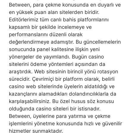
Between, para çekme konusunda en duyarlı ve
en yüksek puan alan sitelerden biridir.
Editörlerimiz tüm canlı bahis platformlarını
kapsamlı bir şekilde incelemeye ve
performanslarını düzenli olarak
değerlendirmeye adamıştır. Bu güncellemelerin
sonucunda panel kalitesine ilişkin yeni
yönergeler de yayımlandı. Bugün casino
sitelerini ödeme yöntemleri açısından da
araştırdık. Web sitesinin birincil yönü rotasyon
sürecidir. Çevrimiçi bir platform olarak, belirli
casino web sitelerinde üyelerin aldatıldığı ve
kazançlarını alamadıkları dolandırıcılıklarla da
karşılaşabilirsiniz. Bu özel husus söz konusu
olduğunda casino siteleri bir istisnadır.
Between, üyelerine para yatırma ve çekme
işlemlerini yönetme konusunda hızlı ve güvenilir
hizmetler sunmaktadır.