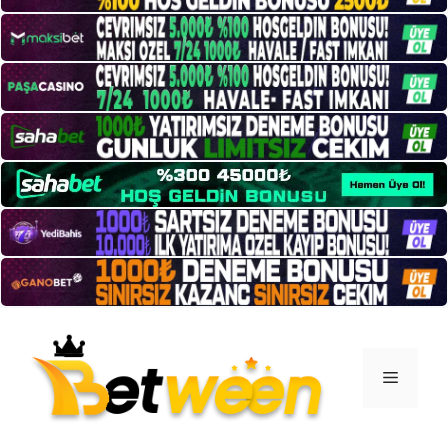
İçeriğe
atla
Menü