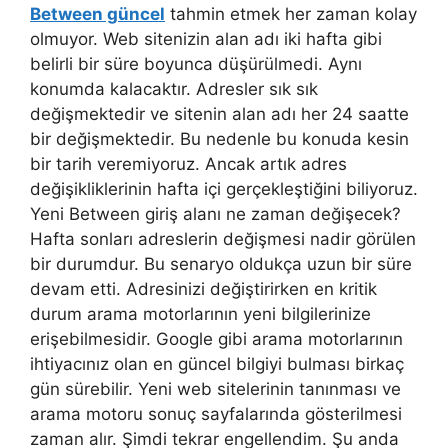
Between güncel
tahmin etmek her zaman kolay
olmuyor. Web sitenizin alan adı iki hafta gibi
belirli bir süre boyunca düşürülmedi. Aynı
konumda kalacaktır. Adresler sık ​​sık
değişmektedir ve sitenin alan adı her 24 saatte
bir değişmektedir. Bu nedenle bu konuda kesin
bir tarih veremiyoruz. Ancak artık adres
değişikliklerinin hafta içi gerçekleştiğini biliyoruz.
Yeni Between giriş alanı ne zaman değişecek?
Hafta sonları adreslerin değişmesi nadir görülen
bir durumdur. Bu senaryo oldukça uzun bir süre
devam etti. Adresinizi değiştirirken en kritik
durum arama motorlarının yeni bilgilerinize
erişebilmesidir. Google gibi arama motorlarının
ihtiyacınız olan en güncel bilgiyi bulması birkaç
gün sürebilir. Yeni web sitelerinin tanınması ve
arama motoru sonuç sayfalarında gösterilmesi
zaman alır. Şimdi tekrar engellendim. Şu anda