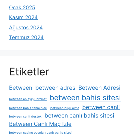
Ocak 2025
Kasım 2024
Ağustos 2024
Temmuz 2024
Etiketler
Between
between adres
Between Adresi
between bahis sitesi
between anlayışlı hizmet
between canli
between bahis tahminleri
between bilgi alma
between canlı bahis sitesi
between canli destek
Between Canlı Maç İzle
between casino oyunları canlı bahis sitesi