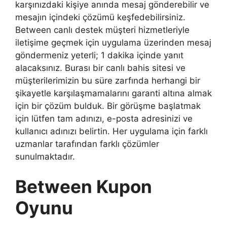
karşınızdaki kişiye anında mesaj gönderebilir ve
mesajın içindeki çözümü keşfedebilirsiniz.
Between canlı destek müşteri hizmetleriyle
iletişime geçmek için uygulama üzerinden mesaj
göndermeniz yeterli; 1 dakika içinde yanıt
alacaksınız. Burası bir canlı bahis sitesi ve
müşterilerimizin bu süre zarfında herhangi bir
şikayetle karşılaşmamalarını garanti altına almak
için bir çözüm bulduk. Bir görüşme başlatmak
için lütfen tam adınızı, e-posta adresinizi ve
kullanıcı adınızı belirtin. Her uygulama için farklı
uzmanlar tarafından farklı çözümler
sunulmaktadır.
Between Kupon
Oyunu