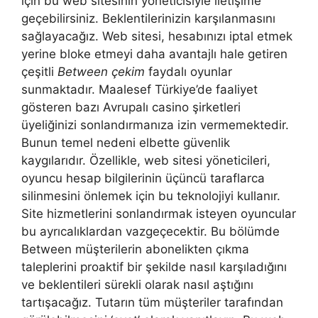
için bu web sitesinin yöneticisiyle iletişime
geçebilirsiniz. Beklentilerinizin karşılanmasını
sağlayacağız. Web sitesi, hesabınızı iptal etmek
yerine bloke etmeyi daha avantajlı hale getiren
çeşitli
Between çekim
faydalı oyunlar
sunmaktadır. Maalesef Türkiye’de faaliyet
gösteren bazı Avrupalı ​​casino şirketleri
üyeliğinizi sonlandırmanıza izin vermemektedir.
Bunun temel nedeni elbette güvenlik
kaygılarıdır. Özellikle, web sitesi yöneticileri,
oyuncu hesap bilgilerinin üçüncü taraflarca
silinmesini önlemek için bu teknolojiyi kullanır.
Site hizmetlerini sonlandırmak isteyen oyuncular
bu ayrıcalıklardan vazgeçecektir. Bu bölümde
Between müşterilerin abonelikten çıkma
taleplerini proaktif bir şekilde nasıl karşıladığını
ve beklentileri sürekli olarak nasıl aştığını
tartışacağız. Tutarın tüm müşteriler tarafından