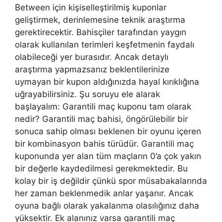
Between için kişiselleştirilmiş kuponlar
geliştirmek, derinlemesine teknik araştırma
gerektirecektir. Bahisçiler tarafından yaygın
olarak kullanılan terimleri keşfetmenin faydalı
olabileceği yer burasıdır. Ancak detaylı
araştırma yapmazsanız beklentilerinize
uymayan bir kupon aldığınızda hayal kırıklığına
uğrayabilirsiniz. Şu soruyu ele alarak
başlayalım: Garantili maç kuponu tam olarak
nedir? Garantili maç bahisi, öngörülebilir bir
sonuca sahip olması beklenen bir oyunu içeren
bir kombinasyon bahis türüdür. Garantili maç
kuponunda yer alan tüm maçların 0’a çok yakın
bir değerle kaydedilmesi gerekmektedir. Bu
kolay bir iş değildir çünkü spor müsabakalarında
her zaman beklenmedik anlar yaşanır. Ancak
oyuna bağlı olarak yakalanma olasılığınız daha
yüksektir. Ek alanınız varsa garantili maç