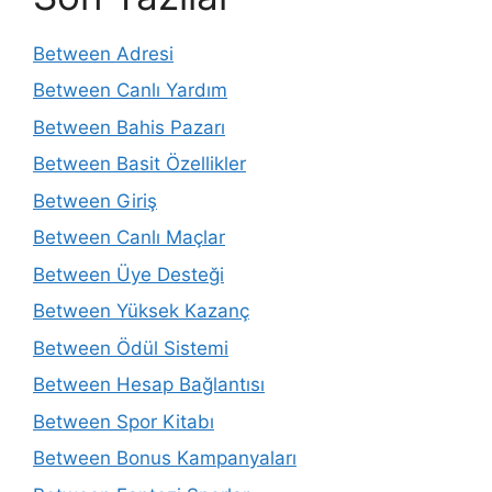
Between Adresi
Between Canlı Yardım
Between Bahis Pazarı
Between Basit Özellikler
Between Giriş
Between Canlı Maçlar
Between Üye Desteği
Between Yüksek Kazanç
Between Ödül Sistemi
Between Hesap Bağlantısı
Between Spor Kitabı
Between Bonus Kampanyaları