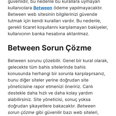
güvenlidir, bu nedenle bu kurallara uymayan
kullanıcılara
Between
ödeme yapılmayacaktır.
Between web sitesinin bilgilerinizi güvende
tutmak için kendi kuralları vardır. Bu nedenle,
gerekli ticaret koşullarını karşılamayan bakiyeler,
kullanıcının banka hesabına aktarılmaz.
Between Sorun Çözme
Between sorunu çözebilir. Genel bir kural olarak,
gelecekte tüm bahis sitelerinde bahis
konusunda herhangi bir sorunla karşılaşırsanız,
bunu diğer siteler yerine doğrudan site
yöneticisine rapor etmenizi öneririz. Canlı
destekle daha hızlı ve daha kolay yardım
alabilirsiniz. Site yöneticisi, sonuç yoksa
doğrudan şikayetlere bakacaktır.
Between
sorun çözme
gibi güvenilir bazı web siteleri,