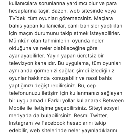
kullanıcılara sorunlarına yardımcı olur ve para
hesaplarına taşır. Bazen, web sitesinde veya
TV’deki tüm oyunları göremezsiniz. Maçlara
bahis yapan kullanıcılar, canlı bahisler yaptıkları
için maçın durumunu takip etmek isteyebilirler.
Mümkün olan tahminlerini oyunda neler
olduğuna ve neler olabileceğine göre
ayarlayabilirler. Yayın yapan ücretsiz bir
televizyon kanalıdır. Bu uygulama, tüm oyunları
aynı anda görmenizi sağlar, şimdi izlediğiniz
oyunlar hakkında konuşabilir ve nasıl bahis
yaptığınızı değiştirebilirsiniz. Bu, cep
telefonunuzu iletişim için kullanmanızı sağlayan
bir uygulamadır Farklı yollar kullanarak Between
Mobile ile iletişime geçebilirsiniz. Siteyi sosyal
medyada da bulabilirsiniz. Resmi Twitter,
Instagram ve Facebook hesaplarını takip
edebilir, web sitelerinde neler yayınladıklarını