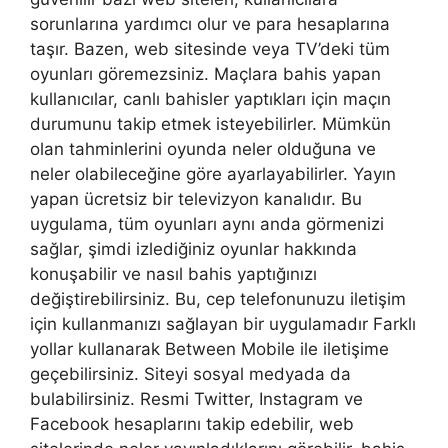
sorunlarına yardımcı olur ve para hesaplarına
taşır. Bazen, web sitesinde veya TV’deki tüm
oyunları göremezsiniz. Maçlara bahis yapan
kullanıcılar, canlı bahisler yaptıkları için maçın
durumunu takip etmek isteyebilirler. Mümkün
olan tahminlerini oyunda neler olduğuna ve
neler olabileceğine göre ayarlayabilirler. Yayın
yapan ücretsiz bir televizyon kanalıdır. Bu
uygulama, tüm oyunları aynı anda görmenizi
sağlar, şimdi izlediğiniz oyunlar hakkında
konuşabilir ve nasıl bahis yaptığınızı
değiştirebilirsiniz. Bu, cep telefonunuzu iletişim
için kullanmanızı sağlayan bir uygulamadır Farklı
yollar kullanarak Between Mobile ile iletişime
geçebilirsiniz. Siteyi sosyal medyada da
bulabilirsiniz. Resmi Twitter, Instagram ve
Facebook hesaplarını takip edebilir, web