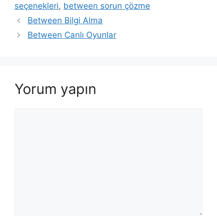
seçenekleri
,
between sorun çözme
Between Bilgi Alma
Between Canlı Oyunlar
Yorum yapın
Yorum