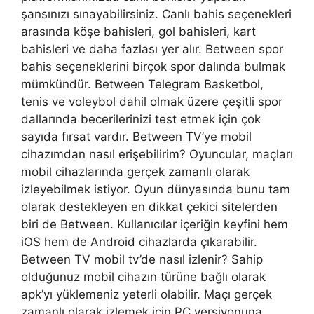
şansınızı sınayabilirsiniz. Canlı bahis seçenekleri
arasında köşe bahisleri, gol bahisleri, kart
bahisleri ve daha fazlası yer alır. Between spor
bahis seçeneklerini birçok spor dalında bulmak
mümkündür. Between Telegram Basketbol, ​​
tenis ve voleybol dahil olmak üzere çeşitli spor
dallarında becerilerinizi test etmek için çok
sayıda fırsat vardır. Between TV’ye mobil
cihazımdan nasıl erişebilirim? Oyuncular, maçları
mobil cihazlarında gerçek zamanlı olarak
izleyebilmek istiyor. Oyun dünyasında bunu tam
olarak destekleyen en dikkat çekici sitelerden
biri de Between. Kullanıcılar içeriğin keyfini hem
iOS hem de Android cihazlarda çıkarabilir.
Between TV mobil tv’de nasıl izlenir? Sahip
olduğunuz mobil cihazın türüne bağlı olarak
apk’yı yüklemeniz yeterli olabilir. Maçı gerçek
zamanlı olarak izlemek için PC versiyonuna