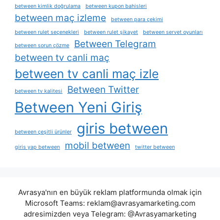
between kimlik doğrulama
between kupon bahisleri
between maç izleme
between para çekimi
between rulet seçenekleri
between rulet şikayet
between servet oyunları
Between Telegram
between sorun çözme
between tv canli maç
between tv canli maç izle
Between Twitter
between tv kalitesi
Between Yeni Giriş
giris between
between çeşitli ürünler
mobil between
giris yap between
twitter between
Avrasya'nın en büyük reklam platformunda olmak için
Microsoft Teams:
reklam@avrasyamarketing.com
adresimizden veya Telegram: @Avrasyamarketing