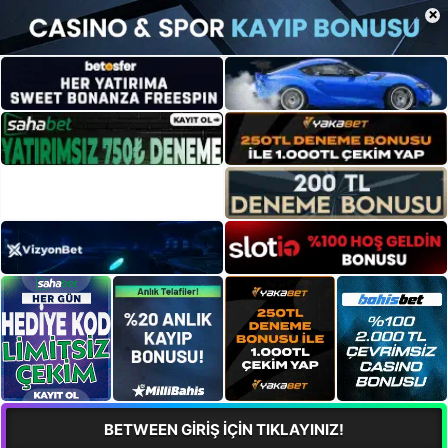
×
BETWEEN GİRİŞ İÇİN TIKLAYINIZ!