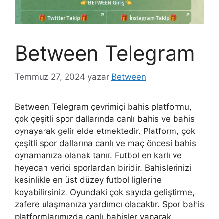
Between Telegram
Temmuz 27, 2024
yazar
Between
Between Telegram çevrimiçi bahis platformu,
çok çeşitli spor dallarında canlı bahis ve bahis
oynayarak gelir elde etmektedir. Platform, çok
çeşitli spor dallarına canlı ve maç öncesi bahis
oynamanıza olanak tanır. Futbol en karlı ve
heyecan verici sporlardan biridir. Bahislerinizi
kesinlikle en üst düzey futbol liglerine
koyabilirsiniz. Oyundaki çok sayıda geliştirme,
zafere ulaşmanıza yardımcı olacaktır. Spor bahis
platformlarımızda canlı bahisler yaparak