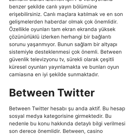
benzer şekilde canlı yayın bölümüne
erişebilirsiniz. Canlı maçlara katılmak ve en son
gelişmelerden haberdar olmak çok önemlidir.
Özellikle oyunları tam ekran ekranda yüksek
çözünürlüklü izlerken herhangi bir bağlantı
sorunu yaşanmıyor. Bunun sağlam bir altyapı
sistemiyle desteklenmesi çok önemli. Between
güvenlik televizyonu tv, sürekli olarak çeşitli
küresel oyunları yayınlamakta ve bunları oyun
camiasına en iyi şekilde sunmaktadır.
Between Twitter
Between Twitter hesabı şu anda aktif. Bu hesap
sosyal medya kategorisine girmektedir. Bu
nedenle bu konu hakkında detaylı bilgi verilmesi
son derece önemlidir. Between, casino