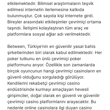
etkilemektedir. Bilimsel araştırmaların teşvik
edilmesi internetin ilerlemesine katkıda
bulunmuştur. Çok sayıda kişi internete girdi.
Bireyler arasındaki etkileşimler çevrimiçi ortama
taşındı. İletişimi kolaylaştıran tüm araç ve
platformlara sosyal ağlar adı verilmektedir.
Between, Türkiye’nin en güvenilir yasal bahis
şirketlerinden biri olarak kabul edilmektedir. Her
poker tutkunu en ünlü çevrimiçi poker
platformunu arıyor. Özellikle son zamanlarda
birçok oyuncunun hangi çevrimiçi casinoların en
güvenli olduğunu sorguladığı görülüyor.
Kendilerini rekabetçi çevrimiçi casino
endüstrisinde kurmayı amaçlayan hevesli
girişimciler, doğal olarak en güvenli ve güvenilir
çevrimiçi casino platformlarını arayacaktır. Bu
nedenle online casinolara ilgi duyan casino