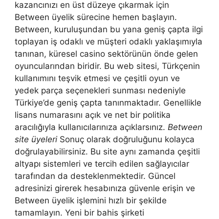
kazancınızı en üst düzeye çıkarmak için
Between üyelik sürecine hemen başlayın.
Between, kuruluşundan bu yana geniş çapta ilgi
toplayan iş odaklı ve müşteri odaklı yaklaşımıyla
tanınan, küresel casino sektörünün önde gelen
oyuncularından biridir. Bu web sitesi, Türkçenin
kullanımını teşvik etmesi ve çeşitli oyun ve
yedek parça seçenekleri sunması nedeniyle
Türkiye’de geniş çapta tanınmaktadır. Genellikle
lisans numarasını açık ve net bir politika
aracılığıyla kullanıcılarınıza açıklarsınız.
Between
site üyeleri
Sonuç olarak doğruluğunu kolayca
doğrulayabilirsiniz. Bu site aynı zamanda çeşitli
altyapı sistemleri ve tercih edilen sağlayıcılar
tarafından da desteklenmektedir. Güncel
adresinizi girerek hesabınıza güvenle erişin ve
Between üyelik işlemini hızlı bir şekilde
tamamlayın. Yeni bir bahis şirketi