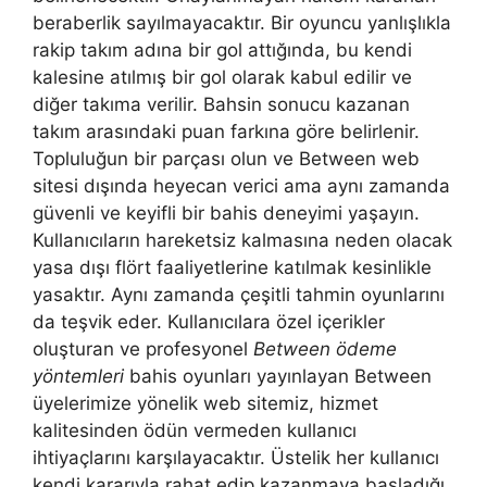
beraberlik sayılmayacaktır. Bir oyuncu yanlışlıkla
rakip takım adına bir gol attığında, bu kendi
kalesine atılmış bir gol olarak kabul edilir ve
diğer takıma verilir. Bahsin sonucu kazanan
takım arasındaki puan farkına göre belirlenir.
Topluluğun bir parçası olun ve Between web
sitesi dışında heyecan verici ama aynı zamanda
güvenli ve keyifli bir bahis deneyimi yaşayın.
Kullanıcıların hareketsiz kalmasına neden olacak
yasa dışı flört faaliyetlerine katılmak kesinlikle
yasaktır. Aynı zamanda çeşitli tahmin oyunlarını
da teşvik eder. Kullanıcılara özel içerikler
oluşturan ve profesyonel
Between ödeme
yöntemleri
bahis oyunları yayınlayan Between
üyelerimize yönelik web sitemiz, hizmet
kalitesinden ödün vermeden kullanıcı
ihtiyaçlarını karşılayacaktır. Üstelik her kullanıcı
kendi kararıyla rahat edip kazanmaya başladığı