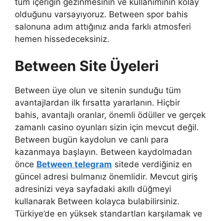
tüm içeriğin gezinmesinin ve kullanımının kolay
olduğunu varsayıyoruz. Between spor bahis
salonuna adım attığınız anda farklı atmosferi
hemen hissedeceksiniz.
Between Site Üyeleri
Between üye olun ve sitenin sunduğu tüm
avantajlardan ilk fırsatta yararlanın. Hiçbir
bahis, avantajlı oranlar, önemli ödüller ve gerçek
zamanlı casino oyunları sizin için mevcut değil.
Between bugün kaydolun ve canlı para
kazanmaya başlayın. Between kaydolmadan
önce
Between telegram
sitede verdiğiniz en
güncel adresi bulmanız önemlidir. Mevcut giriş
adresinizi veya sayfadaki akıllı düğmeyi
kullanarak Between kolayca bulabilirsiniz.
Türkiye’de en yüksek standartları karşılamak ve