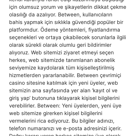
için olumsuz yorum ve şikayetlerin dikkat çekme
olasılığı da azalıyor. Between, kullanıcıların
bahis yapmak için sıklıkla güvendiği popüler bir
platformdur. Ödeme yöntemleri, fiyatlandırma
seçenekleri ve ortaya çıkabilecek sorunlarla ilgili
olarak sürekli olarak olumlu geri bildirimler
alıyoruz. Web sitemizi ziyaret etmeyi seçen
herkes, web sitemizde tanımlanan abonelik
seviyemize kaydolarak tüm kişiselleştirilmiş
hizmetlerden yararlanabilir. Between çevrimiçi
casino sitesine katılmak için yeni üyeler, web
sitemizin ana sayfasında yer alan ‘kayıt ol ve
giriş yap’ butonuna tıklayarak kişisel bilgilerini
verebilirler. Between: Yeni üyelerden, yeni üye
web sitemize girerken kişisel bilgilerini
vermelerini rica ediyoruz. Bu bilgiler adınızı,
telefon numaranızı ve e-posta adresinizi içerir.
Doğru kararı veren herkes sitemize üye olarak