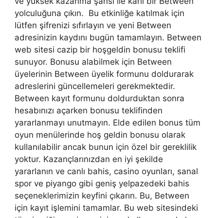
ve yüksek kazanma şansı ile karlı bir Between
yolculuğuna çıkın. Bu etkinliğe katılmak için
lütfen şifrenizi sıfırlayın ve yeni Between
adresinizin kaydını bugün tamamlayın. Between
web sitesi cazip bir hoşgeldin bonusu teklifi
sunuyor. Bonusu alabilmek için Between
üyelerinin Between üyelik formunu doldurarak
adreslerini güncellemeleri gerekmektedir.
Between kayıt formunu doldurduktan sonra
hesabınızı açarken bonusu teklifinden
yararlanmayı unutmayın. Elde edilen bonus tüm
oyun menülerinde hoş geldin bonusu olarak
kullanılabilir ancak bunun için özel bir gereklilik
yoktur. Kazançlarınızdan en iyi şekilde
yararlanın ve canlı bahis, casino oyunları, sanal
spor ve piyango gibi geniş yelpazedeki bahis
seçeneklerimizin keyfini çıkarın. Bu, Between
için kayıt işlemini tamamlar. Bu web sitesindeki