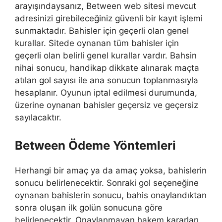
arayışındaysanız, Between web sitesi mevcut
adresinizi girebileceğiniz güvenli bir kayıt işlemi
sunmaktadır. Bahisler için geçerli olan genel
kurallar. Sitede oynanan tüm bahisler için
geçerli olan belirli genel kurallar vardır. Bahsin
nihai sonucu, handikap dikkate alınarak maçta
atılan gol sayısı ile ana sonucun toplanmasıyla
hesaplanır. Oyunun iptal edilmesi durumunda,
üzerine oynanan bahisler geçersiz ve geçersiz
sayılacaktır.
Between Ödeme Yöntemleri
Herhangi bir amaç ya da amaç yoksa, bahislerin
sonucu belirlenecektir. Sonraki gol seçeneğine
oynanan bahislerin sonucu, bahis onaylandıktan
sonra oluşan ilk golün sonucuna göre
belirlenecektir. Onaylanmayan hakem kararları