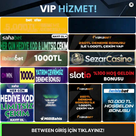
×
BETWEEN GİRİŞ İÇİN TIKLAYINIZ!