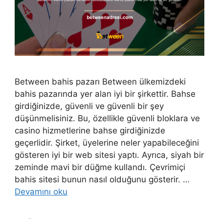
Between bahis pazarı Between ülkemizdeki
bahis pazarında yer alan iyi bir şirkettir. Bahse
girdiğinizde, güvenli ve güvenli bir şey
düşünmelisiniz. Bu, özellikle güvenli bloklara ve
casino hizmetlerine bahse girdiğinizde
geçerlidir. Şirket, üyelerine neler yapabileceğini
gösteren iyi bir web sitesi yaptı. Ayrıca, siyah bir
zeminde mavi bir düğme kullandı. Çevrimiçi
bahis sitesi bunun nasıl olduğunu gösterir. …
Devamını oku