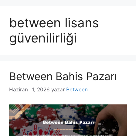
between lisans
güvenilirliği
Between Bahis Pazarı
Haziran 11, 2026
yazar
Between