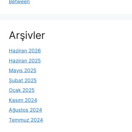
Between
Arşivler
Haziran 2026
Haziran 2025
Mayıs 2025
Şubat 2025
Ocak 2025
Kasım 2024
Ağustos 2024
Temmuz 2024