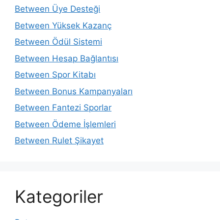
Between Üye Desteği
Between Yüksek Kazanç
Between Ödül Sistemi
Between Hesap Bağlantısı
Between Spor Kitabı
Between Bonus Kampanyaları
Between Fantezi Sporlar
Between Ödeme İşlemleri
Between Rulet Şikayet
Kategoriler