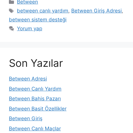
Kategoriler
Between
Etiketler
between canlı yardım
,
Between Giriş Adresi
,
between sistem desteği
Yorum yap
Son Yazılar
Between Adresi
Between Canlı Yardım
Between Bahis Pazarı
Between Basit Özellikler
Between Giriş
Between Canlı Maçlar