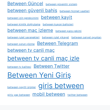
Between Güncel
between güvenilir sistem
between güvenli bahis
between hizmet saatleri
between kayit
between i̇zin gereksinimi
between kimlik doğrulama
between kupon bahisleri
between maç izleme
between para çekimi
between rulet seçenekleri
between rulet şikayet
between servet oyunları
Between Telegram
between sorun çözme
between tv canli maç
between tv canli maç izle
Between Twitter
between tv kalitesi
Between Yeni Giriş
giris between
between çeşitli ürünler
mobil between
giris yap between
twitter between