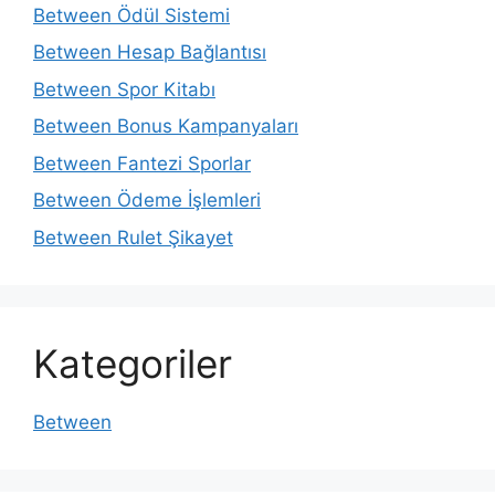
Between Ödül Sistemi
Between Hesap Bağlantısı
Between Spor Kitabı
Between Bonus Kampanyaları
Between Fantezi Sporlar
Between Ödeme İşlemleri
Between Rulet Şikayet
Kategoriler
Between