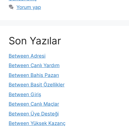
Yorum yap
Son Yazılar
Between Adresi
Between Canlı Yardım
Between Bahis Pazarı
Between Basit Özellikler
Between Giriş
Between Canlı Maçlar
Between Üye Desteği
Between Yüksek Kazanç