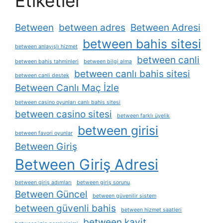
Etiketler
Between
between adres
Between Adresi
between bahis sitesi
between anlayışlı hizmet
between canli
between bahis tahminleri
between bilgi alma
between canlı bahis sitesi
between canli destek
Between Canlı Maç İzle
between casino oyunları canlı bahis sitesi
between casino sitesi
between farklı üyelik
between girisi
between favori oyunlar
Between Giriş
Between Giriş Adresi
between giriş adımları
between giriş sorunu
Between Güncel
between güvenilir sistem
between güvenli bahis
between hizmet saatleri
between kayit