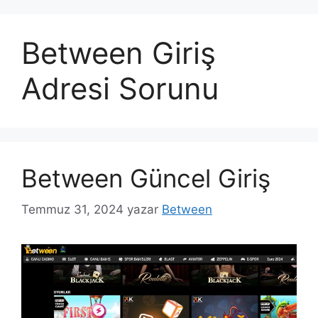
Between Giriş
Adresi Sorunu
Between Güncel Giriş
Temmuz 31, 2024
yazar
Between