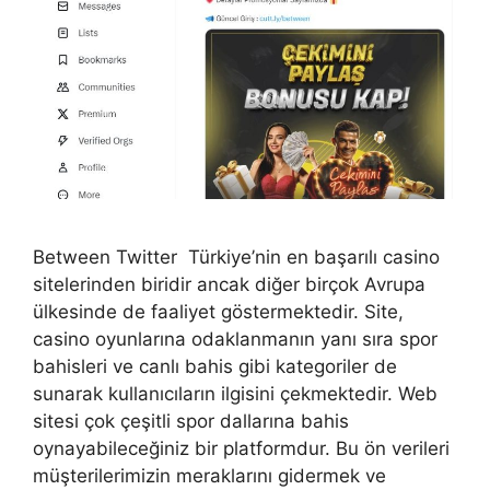
Between Twitter Türkiye’nin en başarılı casino
sitelerinden biridir ancak diğer birçok Avrupa
ülkesinde de faaliyet göstermektedir. Site,
casino oyunlarına odaklanmanın yanı sıra spor
bahisleri ve canlı bahis gibi kategoriler de
sunarak kullanıcıların ilgisini çekmektedir. Web
sitesi çok çeşitli spor dallarına bahis
oynayabileceğiniz bir platformdur. Bu ön verileri
müşterilerimizin meraklarını gidermek ve