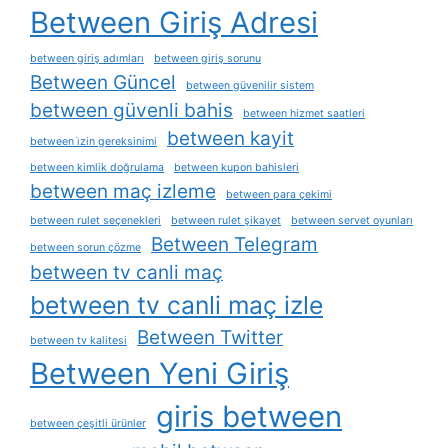
Between Giriş Adresi
between giriş adımları
between giriş sorunu
Between Güncel
between güvenilir sistem
between güvenli bahis
between hizmet saatleri
between kayit
between i̇zin gereksinimi
between kimlik doğrulama
between kupon bahisleri
between maç izleme
between para çekimi
between rulet seçenekleri
between rulet şikayet
between servet oyunları
Between Telegram
between sorun çözme
between tv canli maç
between tv canli maç izle
Between Twitter
between tv kalitesi
Between Yeni Giriş
giris between
between çeşitli ürünler