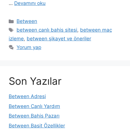
…
Devamını oku
Kategoriler
Between
Etiketler
between canlı bahis sitesi
,
between maç
izleme
,
between şikayet ve öneriler
Yorum yap
Son Yazılar
Between Adresi
Between Canlı Yardım
Between Bahis Pazarı
Between Basit Özellikler