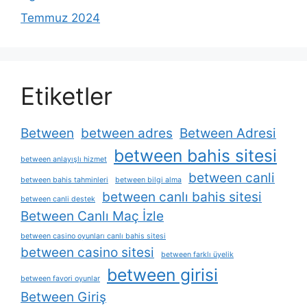
Temmuz 2024
Etiketler
Between
between adres
Between Adresi
between bahis sitesi
between anlayışlı hizmet
between canli
between bahis tahminleri
between bilgi alma
between canlı bahis sitesi
between canli destek
Between Canlı Maç İzle
between casino oyunları canlı bahis sitesi
between casino sitesi
between farklı üyelik
between girisi
between favori oyunlar
Between Giriş