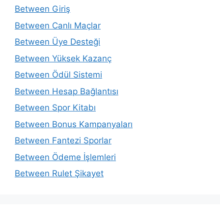
Between Giriş
Between Canlı Maçlar
Between Üye Desteği
Between Yüksek Kazanç
Between Ödül Sistemi
Between Hesap Bağlantısı
Between Spor Kitabı
Between Bonus Kampanyaları
Between Fantezi Sporlar
Between Ödeme İşlemleri
Between Rulet Şikayet