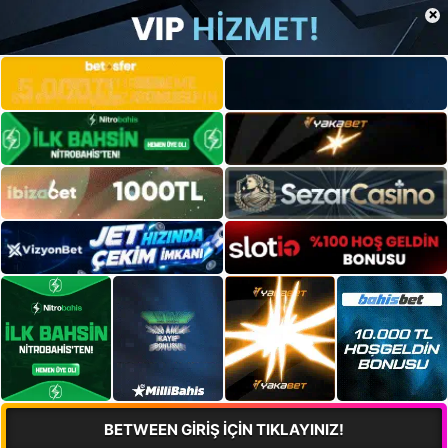
×
BETWEEN GİRİŞ İÇİN TIKLAYINIZ!