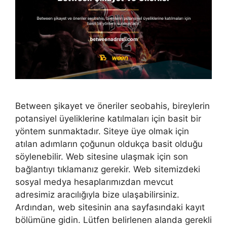
Between şikayet ve öneriler seobahis, bireylerin
potansiyel üyeliklerine katılmaları için basit bir
yöntem sunmaktadır. Siteye üye olmak için
atılan adımların çoğunun oldukça basit olduğu
söylenebilir. Web sitesine ulaşmak için son
bağlantıyı tıklamanız gerekir. Web sitemizdeki
sosyal medya hesaplarımızdan mevcut
adresimiz aracılığıyla bize ulaşabilirsiniz.
Ardından, web sitesinin ana sayfasındaki kayıt
bölümüne gidin. Lütfen belirlenen alanda gerekli