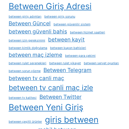
Between Giriş Adresi
between giriş adımları
between giriş sorunu
Between Güncel
between güvenilir sistem
between güvenli bahis
between hizmet saatleri
between kayit
between i̇zin gereksinimi
between kimlik doğrulama
between kupon bahisleri
between maç izleme
between para çekimi
between rulet seçenekleri
between rulet şikayet
between servet oyunları
Between Telegram
between sorun çözme
between tv canli maç
between tv canli maç izle
Between Twitter
between tv kalitesi
Between Yeni Giriş
giris between
between çeşitli ürünler