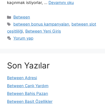
kaçınmak istiyorlar, …
Devamını oku
Kategoriler
Between
Etiketler
between bonus kampanyaları
,
between slot
çeşitliliği
,
Between Yeni Giriş
Yorum yap
Son Yazılar
Between Adresi
Between Canlı Yardım
Between Bahis Pazarı
Between Basit Özellikler