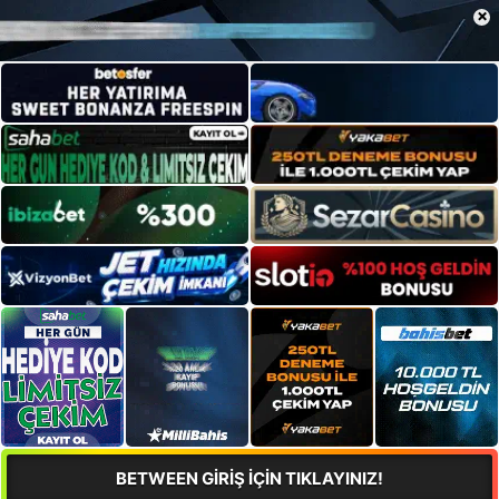
×
BETWEEN GİRİŞ İÇİN TIKLAYINIZ!