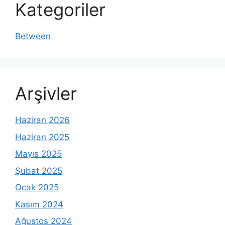
Kategoriler
Between
Arşivler
Haziran 2026
Haziran 2025
Mayıs 2025
Şubat 2025
Ocak 2025
Kasım 2024
Ağustos 2024