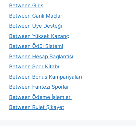
Between Giriş
Between Canlı Maçlar
Between Üye Desteği
Between Yüksek Kazanç
Between Ödül Sistemi
Between Hesap Bağlantısı
Between Spor Kitabı
Between Bonus Kampanyaları
Between Fantezi Sporlar
Between Ödeme İşlemleri
Between Rulet Şikayet